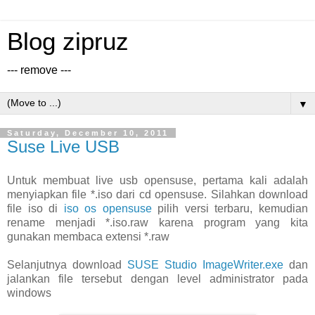
Blog zipruz
--- remove ---
▼
Saturday, December 10, 2011
Suse Live USB
Untuk membuat live usb opensuse, pertama kali adalah
menyiapkan file *.iso dari cd opensuse. Silahkan download
file iso di
iso os opensuse
pilih versi terbaru, kemudian
rename menjadi *.iso.raw karena program yang kita
gunakan membaca extensi *.raw
Selanjutnya download
SUSE Studio ImageWriter.exe
dan
jalankan file tersebut dengan level administrator pada
windows