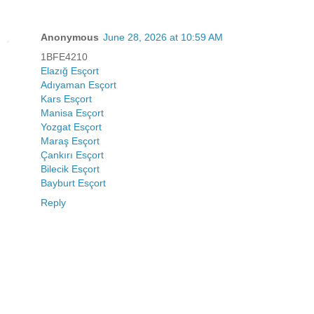
Anonymous
June 28, 2026 at 10:59 AM
1BFE4210
Elazığ Esçort
Adıyaman Esçort
Kars Esçort
Manisa Esçort
Yozgat Esçort
Maraş Esçort
Çankırı Esçort
Bilecik Esçort
Bayburt Esçort
Reply